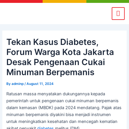
Skip
Post
to
navigation
content
Tekan Kasus Diabetes,
Forum Warga Kota Jakarta
Desak Pengenaan Cukai
Minuman Berpemanis
By
adminp
/
August 11, 2024
Ratusan massa menyatakan dukungannya kepada
pemerintah untuk pengenaan cukai minuman berpemanis
dalam kemasan (MBDK) pada 2024 mendatang. Pajak atas
minuman berpemanis diyakini bisa menjadi instrumen
untuk meningkatkan kesehatan dan mencegah kematian
akibat penyakit
diabetes
melitus (DM).