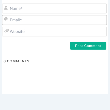
N
Em
W
0
COMMENTS